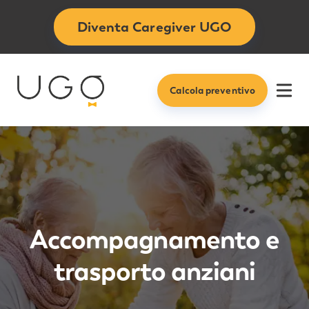
Diventa Caregiver UGO
Calcola preventivo
Ope
Accompagnamento e
trasporto anziani