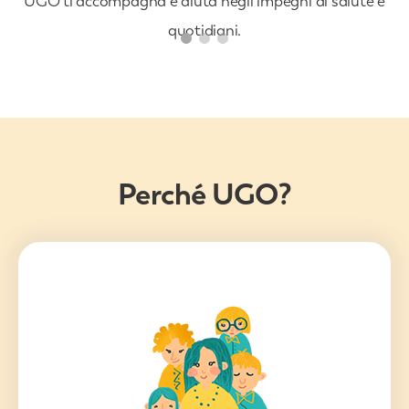
UGO ti accompagna e aiuta negli impegni di salute e
quotidiani.
Perché UGO?